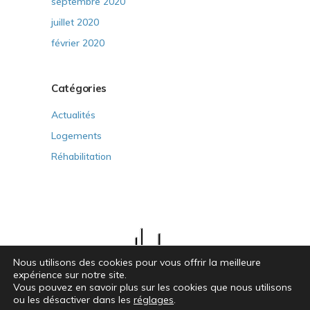
septembre 2020
juillet 2020
février 2020
Catégories
Actualités
Logements
Réhabilitation
Nous utilisons des cookies pour vous offrir la meilleure
expérience sur notre site.
LBLC INGÉNIERIE & CHANTIERS – 12 Bd François Blancho – 44200 Nantes ///
Vous pouvez en savoir plus sur les cookies que nous utilisons
ou les désactiver dans les
réglages
.
© lblc.fr