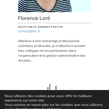
Florence Loré
ASSISTANTE ADMINISTRATIVE
contact@lblc.fr
Attentive à mon entourage professionnel,
volontaire et dévouée, je m’attache à assister
mes collègues et nos partenaires dans
l’organisation et la gestion administrative des
dossiers.
Nous utilisons des cookies pour vous offrir la meilleure
expérience sur notre site.
LBLC INGÉNIERIE & CHANTIERS – 12 Bd François Blancho – 44200 Nantes ///
Vous pouvez en savoir plus sur les cookies que nous utilisons
© lblc.fr